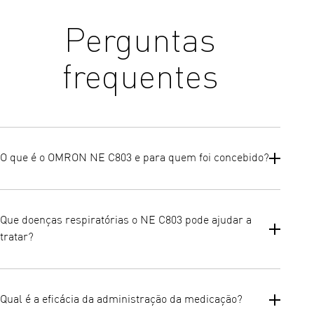
Perguntas
frequentes
O que é o OMRON NE C803 e para quem foi concebido?
O OMRON NE C803 é o nebulizador com compressor mais leve e
silencioso da OMRON, criado para o tratamento de afeções
Que doenças respiratórias o NE C803 pode ajudar a
respiratórias das vias respiratórias inferiores. É adequado tanto
tratar?
para adultos como para crianças, oferecendo uma solução
compacta e acessível para a terapia de inalação diária.
O NE C803 foi concebido para tratar doenças das vias
respiratórias inferiores.
Qual é a eficácia da administração da medicação?