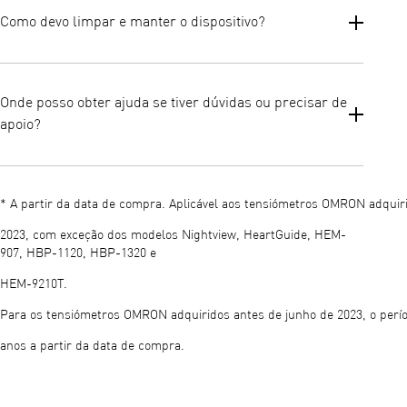
líquidos destinados ao tratamento de afeções das vias
Como devo limpar e manter o dispositivo?
respiratórias inferiores. Podem ser misturados vários
medicamentos na câmara do nebulizador, quando indicado por
um profissional de saúde.
A OMRON recomenda a limpeza do kit do nebulizador, do bocal,
do adaptador nasal e das máscaras após cada utilização com
Onde posso obter ajuda se tiver dúvidas ou precisar de
água morna e detergente suave. Todas as peças lavadas devem
apoio?
ser enxaguadas cuidadosamente e secas ao ar.
A desinfeção deve ser realizada uma vez por semana,
dependendo da frequência de utilização.
Pode aceder a manuais, instruções e apoio ao cliente através da
página oficial de Apoio da OMRON e dos recursos incluídos na
* A partir da data de compra. Aplicável aos tensiómetros OMRON adquir
documentação do seu produto.
2023, com exceção dos modelos Nightview, HeartGuide, HEM-
907, HBP-1120, HBP-1320 e
HEM-9210T.
Para os tensiómetros OMRON adquiridos antes de junho de 2023, o perío
anos a partir da data de compra.