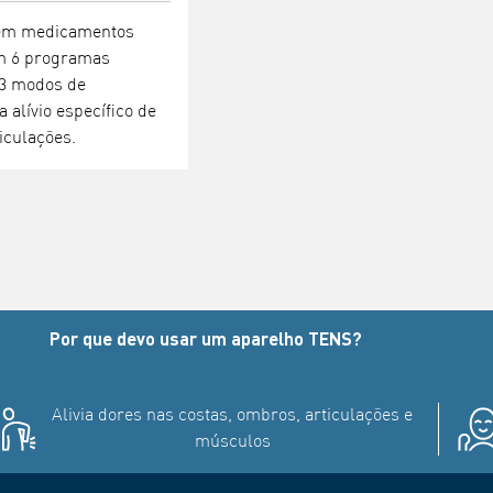
sem medicamentos
m 6 programas
 3 modos de
alívio específico de
iculações.
Por que devo usar um aparelho TENS?
Alivia dores nas costas, ombros, articulações e
músculos