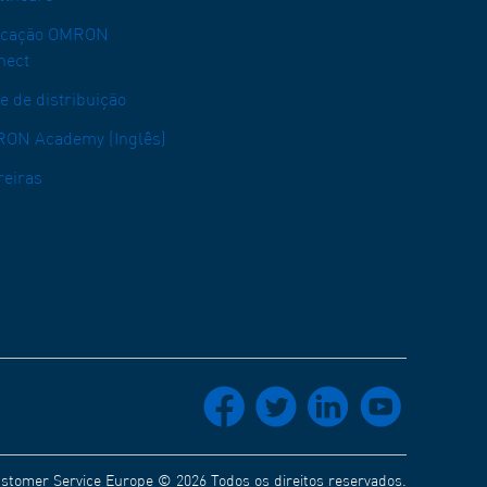
icação OMRON
nect
e de distribuição
ON Academy (Inglês)
reiras
socials_facebook
socials_twitter
socials_linkedin
socials_youtube
tomer Service Europe © 2026 Todos os direitos reservados.