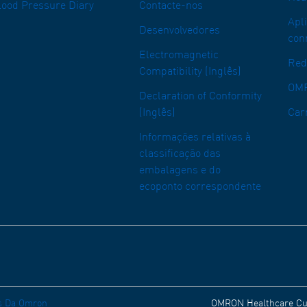
lood Pressure Diary
Contacte-nos
Apl
Desenvolvedores
con
Electromagnetic
Red
Compatibility (Inglês)
OMR
Declaration of Conformity
(Inglês)
Car
Informações relativas à
classificação das
embalagens e do
ecoponto correspondente
es Da Omron
OMRON Healthcare Cus