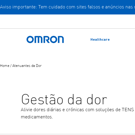
Aviso importante: Tem cuidado com sites falsos e anúncios nas
Saltar
para
o
conteúdo
Healthcare
principal
Voltar ao início
Home
/
Atenuantes da Dor
Gestão da dor
Alivie dores diárias e crónicas com soluções de TENS 
medicamentos.