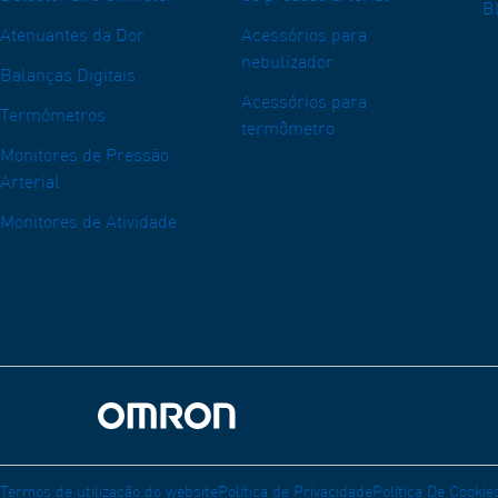
B
Atenuantes da Dor
Acessórios para
nebulizador
Balanças Digitais
Acessórios para
Termómetros
termômetro
Monitores de Pressão
Arterial
Monitores de Atividade
Voltar ao início
Termos de utilização do website
Política de Privacidade
Política De Cooki