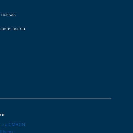
, nossas
viadas acima
re
re a OMRON
lthcare