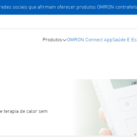
 redes sociais que afirmam oferecer produtos OMRON contrafeit
Produtos
OMRON Connect App
Saúde E Est
e terapia de calor sem