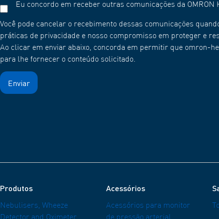
Eu concordo em receber outras comunicações da OMRON H
Você pode cancelar o recebimento dessas comunicações quando
práticas de privacidade e nosso compromisso em proteger e respe
Ao clicar em enviar abaixo, concorda em permitir que omron-h
para lhe fornecer o conteúdo solicitado.
Produtos
Acessórios
S
Nebulisers, Wheeze
Acessórios para monitor
T
Detector and Oximeter
de pressão arterial