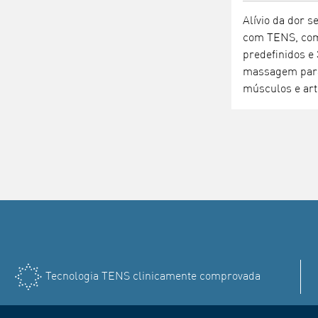
Alívio da dor 
com TENS, co
predefinidos e
massagem para 
músculos e art
Tecnologia TENS clinicamente comprovada