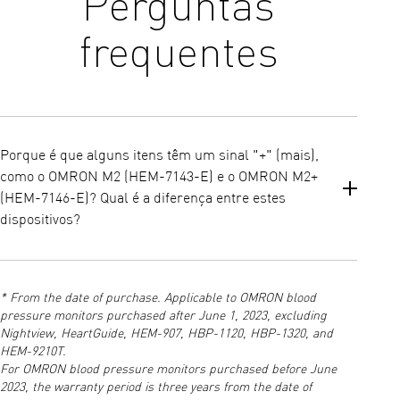
Perguntas
frequentes
Porque é que alguns itens têm um sinal "+" (mais),
como o OMRON M2 (HEM-7143-E) e o OMRON M2+
(HEM-7146-E)? Qual é a diferença entre estes
dispositivos?
Todos os monitores de tensão arterial OMRON listados no nosso
sítio Web são clinicamente validados e recomendados por
* From the date of purchase. Applicable to OMRON blood
cardiologistas como a melhor escolha para a monitorização
pressure monitors purchased after June 1, 2023, excluding
doméstica da tensão arterial na Europa*.
Nightview, HeartGuide, HEM-907, HBP-1120, HBP-1320, and
HEM-9210T.
Principais diferenças:
For OMRON blood pressure monitors purchased before June
Dispositivos com um sinal "+" (mais):
2023, the warranty period is three years from the date of