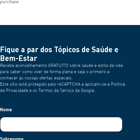
purchase.
Lançado em 2024: Estes são os modelos mais recentes.
Tamanho de punho maior: São fornecidas com um tamanho
de punho universal de 22-42 cm, acomodando uma maior
variedade de circunferências do braço.
Dispositivos sem o sinal "+" (mais):
Estes modelos são fornecidos com punhos de tamanho
Fique a par dos Tópicos de Saúde e
médio, normalmente para circunferências do braço entre
Bem-Estar
22-32 cm.
Receba aconselhamento GRATUITO sobre saúde e estilo de vida
Para quem tem um perímetro do braço entre 32 cm e 42 cm,
para saber como viver de forma plena e seja o primeiro a
recomendamos-te os modelos com o sinal "+" (mais).
conhecer as nossas ofertas especiais.
Este sítio está protegido pelo reCAPTCHA e aplicam-se a Política
Escolhe o modelo que melhor se adapta às tuas necessidades
de Privacidade e os Termos de Serviço da Google.
para uma experiência de monitorização da tensão arterial
confortável e precisa.
Nome
Para monitores de tensão arterial domésticos na Europa,
Cerner Enviza, inquérito a cardiologistas (2023).
Sobrenome