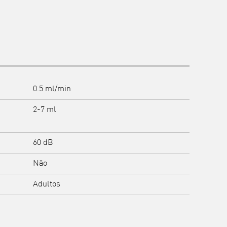
0.5 ml/min
2-7 ml
60 dB
Não
Adultos