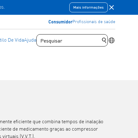
Fechar a bar
os.
Mais informações
Consumidor
Profissionais de saúde
Comutador d
ilo De Vida
Ajuda
Enviar consulta
mente eficiente que combina tempos de inalação
ciente de medicamento graças ao compressor
virtuais (V.V.T.).