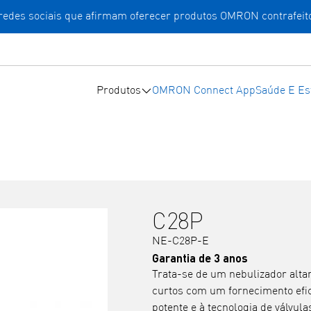
 redes sociais que afirmam oferecer produtos OMRON contrafeit
Produtos
OMRON Connect App
Saúde E Est
C28P
NE-C28P-E
Garantia de 3 anos
Trata-se de um nebulizador alta
curtos com um fornecimento efi
potente e à tecnologia de válvulas 